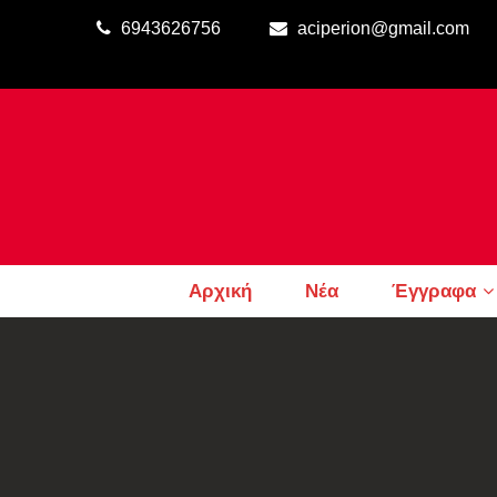
6943626756
aciperion@gmail.com
Αρχική
Νέα
Έγγραφα